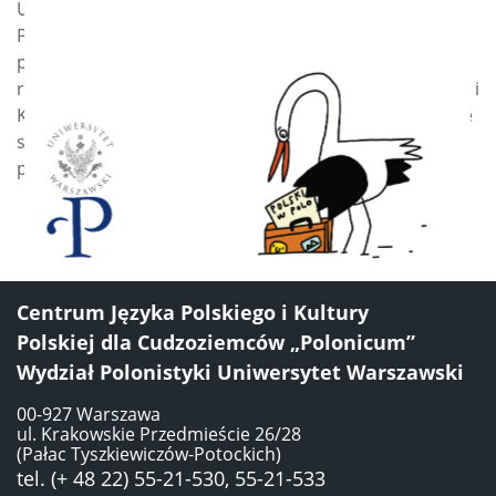
Uniwersytecie Warszawskim i Uniwersytecie
Pedagogicznym w Harbinie. Od października 2019 r.
prowadzi zajęcia z tłumaczenia chińsko-polskiego w
ramach programu Polish+ w Centrum Języka Polskiego i
Kultury Polskiej dla Cudzoziemców Polonicum. Zajmuje
się specyfiką nauczania języka polskiego w Chinach i
przekładami literatury polskiej na język chiński.
Centrum Języka Polskiego i Kultury
Polskiej dla Cudzoziemców „Polonicum”
Wydział Polonistyki Uniwersytet Warszawski
00-927 Warszawa
ul. Krakowskie Przedmieście 26/28
(Pałac Tyszkiewiczów-Potockich)
tel. (+ 48 22) 55-21-530, 55-21-533