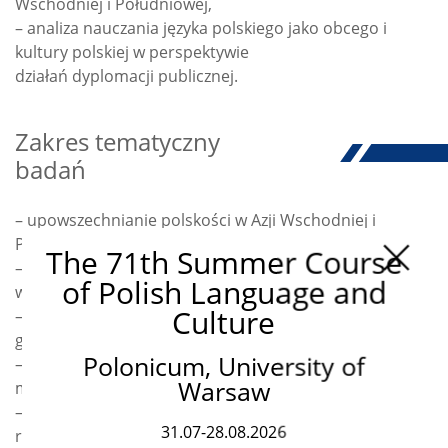
Wschodniej i Południowej,
– analiza nauczania języka polskiego jako obcego i
kultury polskiej w perspektywie
działań dyplomacji publicznej.
Zakres tematyczny
badań
– upowszechnianie polskości w Azji Wschodniej i
Południowej,
The 71th Summer Course
– nauczanie języka polskiego jako obcego w regionie
of Polish Language and
wschodnio- i południowoazjatyckim,
Culture
– różnice międzykulturowe w procesie
glottodydaktycznym,
Polonicum, University of
– funkcjonowanie polonistyk i studiów polskich w
Warsaw
makroregionie Azji i Pacyfiku,
– historia nauczania języka polskiego jako obcego w
31.07-28.08.2026
regionie,