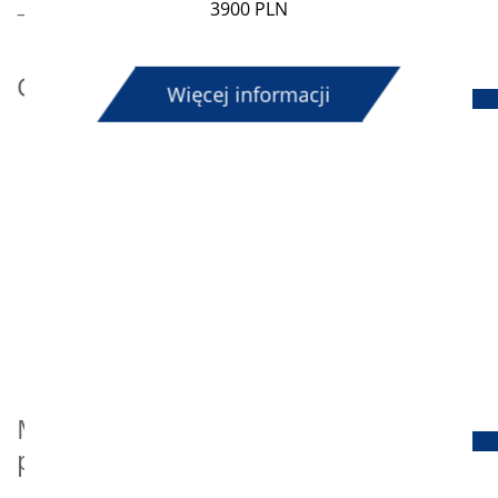
3900 PLN
– losy absolwentów polonistyk azjatyckich.
Członkowie
Więcej informacji
dr Piotr Kajak – kierownik (UW)
prof. dr hab. Elżbieta Sękowska (UW)
dr Karolina Mazurowska (SWPS)
mgr Agnieszka Jasińska (UW)
mgr Tomasz Wegner (UW)
mgr Zhang Yufeng (UW)
mgr Sylwia Pietrzak (UW; SCU w Chengdu)
mgr Lin Xin (KUSM)
mgr Ye Junjian (DUJO)
Monografia „Język
polski w Chinach”